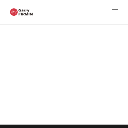
Garry FIRMIN
Infographiste et illustrateur de GUADELOUPE
ACCUEIL
MES RÉALISATIONS
VIDÉOS
CONTACTEZ MOI